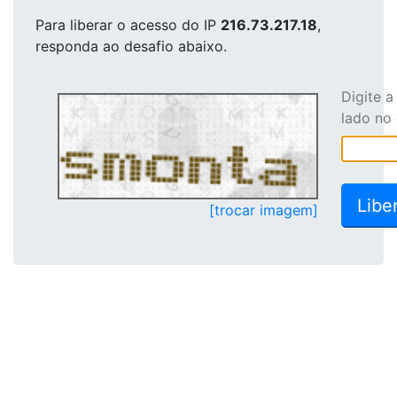
Para liberar o acesso
do IP
216.73.217.18
,
responda ao desafio abaixo.
Digite 
lado no
[trocar imagem]